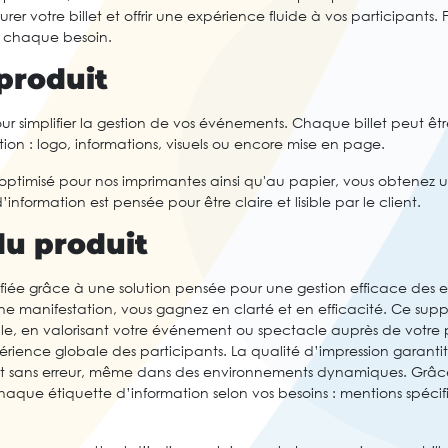
turer votre billet et offrir une expérience fluide à vos participants.
 chaque besoin.
produit
our simplifier la gestion de vos événements. Chaque billet peut ê
tion : logo, informations, visuels ou encore mise en page.
optimisé pour nos imprimantes ainsi qu'au papier, vous obtenez 
nformation est pensée pour être claire et lisible par le client.
du produit
fiée grâce à une solution pensée pour une gestion efficace des en
 manifestation, vous gagnez en clarté et en efficacité. Ce sup
lle, en valorisant votre événement ou spectacle auprès de votre 
érience globale des participants. La qualité d’impression garantit 
 et sans erreur, même dans des environnements dynamiques. Grâc
ue étiquette d’information selon vos besoins : mentions spécifiq