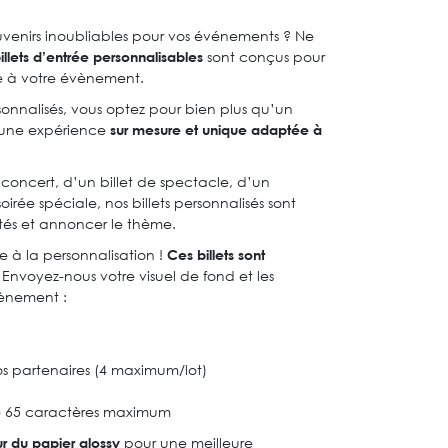
ouvenirs inoubliables pour vos événements ? Ne
illets d’entrée personnalisables
sont conçus pour
le à votre évènement.
sonnalisés, vous optez pour bien plus qu’un
z une expérience
sur mesure et unique adaptée à
 concert, d’un billet de spectacle, d’un
irée spéciale, nos billets personnalisés sont
vités et annoncer le thème.
e à la personnalisation !
Ces billets sont
Envoyez-nous votre visuel de fond et les
vènement :
os partenaires (4 maximum/lot)
e 65 caractères maximum
ur du papier glossy
pour une meilleure