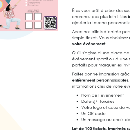
Êtes-vous prêt à créer des s
cherchez pas plus loin ! Nos
b
ajouter la touche personnel
Avec nos billets d’entrée per
simple ticket. Vous choisisse
votre événement.
Qu’il s'agisse d'une place de
événement sportif ou d’une so
parfaits pour marquer les in
Faites bonne impression grâc
entièrement personnalisables.
informations clés de votre é
Nom de l’évènement
Date(s)/ Horaires
Votre logo et ceux de v
Un QR code
Un message au choix d
Lot de 100 tickets. Imprimés s