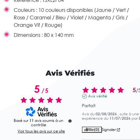
Référence :
TSXL2P04
Couleurs :
10 couleurs disponibles (Jaune / Vert /
Rose / Caramel / Bleu / Violet / Magenta / Gris /
Orange Vif / Rouge)
Dimensions :
80 x 140 mm
Avis Vérifiés
5
5
/
5
/
Avis vérifié
Parfait
Avis du
02/08/2026
, suite à une
expérience du
11/07/2026
par
Basé sur
11
avis soumis à un
contrôle
Utile
(0)
Signaler
Voir tous les avis sur ce site