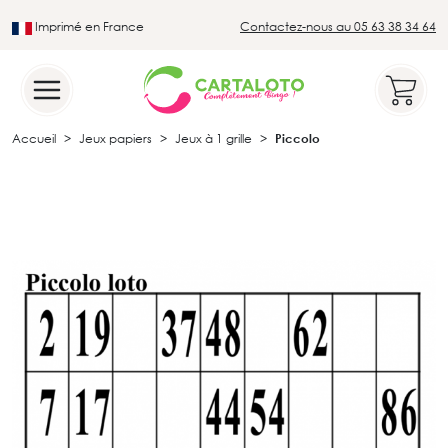
Imprimé en France
Contactez-nous au 05 63 38 34 64
Leader du secteur du loto traditionnel
Accueil
Jeux papiers
Jeux à 1 grille
Piccolo