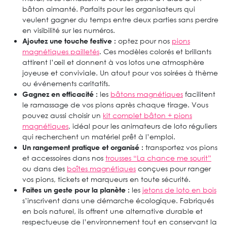
bâton aimanté. Parfaits pour les organisateurs qui
veulent gagner du temps entre deux parties sans perdre
en visibilité sur les numéros.
Ajoutez une touche festive :
optez pour nos
pions
magnétiques pailletés
. Ces modèles colorés et brillants
attirent l’œil et donnent à vos lotos une atmosphère
joyeuse et conviviale. Un atout pour vos soirées à thème
ou événements caritatifs.
Gagnez en efficacité :
les
bâtons magnétiques
facilitent
le ramassage de vos pions après chaque tirage. Vous
pouvez aussi choisir un
kit complet bâton + pions
magnétiques
, idéal pour les animateurs de loto réguliers
qui recherchent un matériel prêt à l’emploi.
Un rangement pratique et organisé :
transportez vos pions
et accessoires dans nos
trousses “La chance me sourit”
ou dans des
boîtes magnétiques
conçues pour ranger
vos pions, tickets et marqueurs en toute sécurité.
Faites un geste pour la planète :
les
jetons de loto en bois
s’inscrivent dans une démarche écologique. Fabriqués
en bois naturel, ils offrent une alternative durable et
respectueuse de l’environnement tout en conservant la