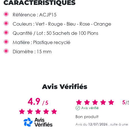
CARACTÉRISTIQUES
Référence :
ACJP15
Couleurs :
Vert - Rouge - Bleu - Rose - Orange
Quantité / Lot :
50 Sachets de 100 Pions
Matière :
Plastique recyclé
Diamètre :
15 mm
Avis Vérifiés
4.9
5
/
5
/
Avis vérifié
Bon produit
Avis du
12/07/2026
, suite à un