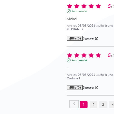
5
/
Avis vérifié
Nickel
Avis du
08/05/2026
, suite à un
STEPHANE R.
Utile
(0)
Signaler
5
/
Avis vérifié
.
Avis du
07/05/2026
, suite à un
Corinne F.
Utile
(0)
Signaler
1
2
3
4