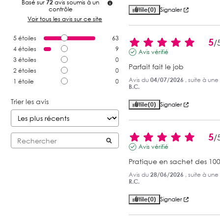
Basé sur
72
avis soumis à un
contrôle
Utile
(0)
Signaler
Voir tous les avis sur ce site
5
étoiles
63
5
/
4
étoiles
9
Avis vérifié
3
étoiles
0
Parfait fait le job
2
étoiles
0
Avis du
04/07/2026
, suite à un
1
étoile
0
B.C.
Trier les avis
Utile
(0)
Signaler
5
/
Avis vérifié
Pratique en sachet des 100
Avis du
28/06/2026
, suite à un
R.C.
Utile
(0)
Signaler