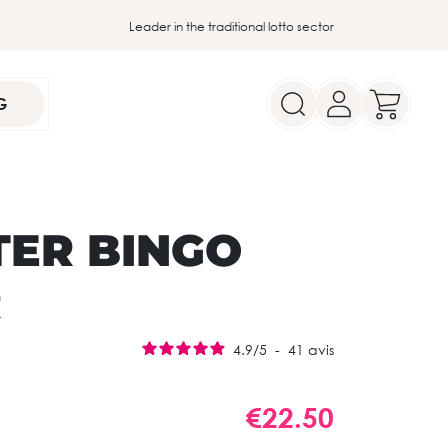
Leader in the traditional lotto sector
G
TER BINGO
R
4.9
/
5
-
41
avis
€22.50