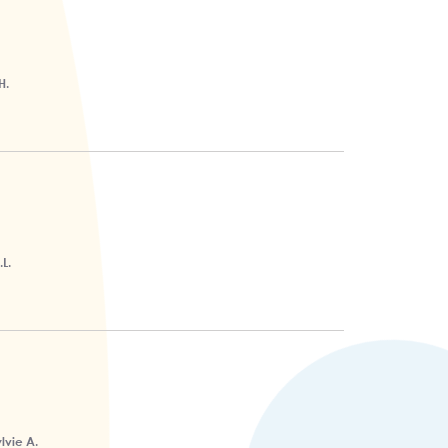
H.
L.
lvie A.