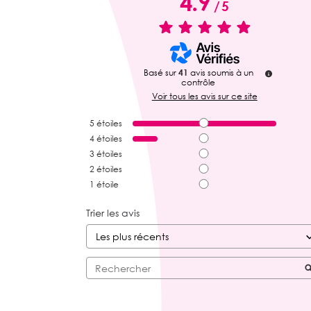
4.9
/
5
Basé sur
41
avis soumis à un
contrôle
Voir tous les avis sur ce site
5
étoiles
4
étoiles
3
étoiles
2
étoiles
1
étoile
Trier les avis