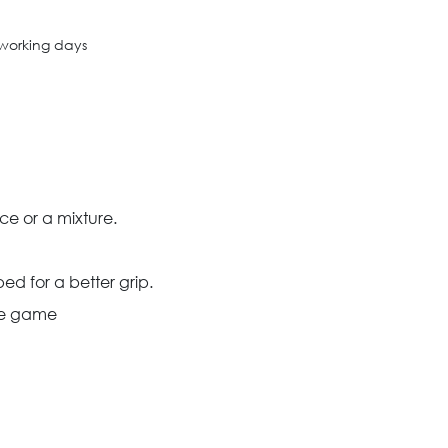
 working days
ce or a mixture.
d for a better grip.
the game