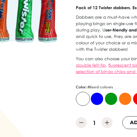
Pack of 12 Twister dabbers. Es
Dabbers are a must-have wh
playing bingo on single-use ti
during play. U
ser-friendly an
and quick to use, they are an 
colour of your choice or a m
with the Twister dabbers!
You can also choose your bin
double felt-tip
,
fluorescent 
selection of bingo chips and
Color:
Mixed colours
AD