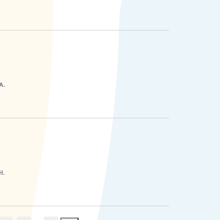
A.
H.