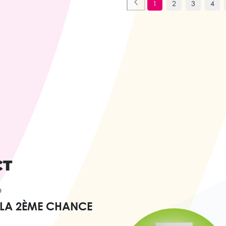
1
2
3
4
CT
O
 LA 2ÈME CHANCE