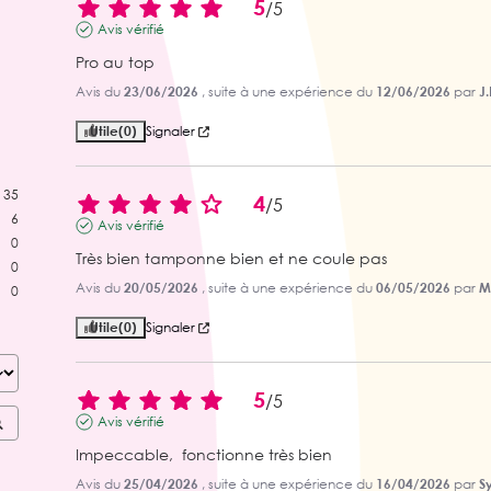
5
/
5
Avis vérifié
Pro au top
Avis du
23/06/2026
, suite à une expérience du
12/06/2026
par
J.
Utile
(0)
Signaler
35
4
/
5
6
Avis vérifié
0
Très bien tamponne bien et ne coule pas
0
Avis du
20/05/2026
, suite à une expérience du
06/05/2026
par
M.
0
Utile
(0)
Signaler
5
/
5
Avis vérifié
Impeccable,  fonctionne très bien
Avis du
25/04/2026
, suite à une expérience du
16/04/2026
par
Sy