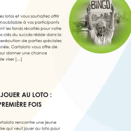
s lotos et vous souhaitez offrir
noubliable à vos participants
t les fonds récoltés pour votre
s clés du succès réside dans la
l’exécution de parties spéciales
nnée, Cartaloto vous offre de
 pour donner une chance
e viser […]
OUER AU LOTO :
PREMIÈRE FOIS
rtaloto rencontre une jeune
ire qui veut jouer au loto pour