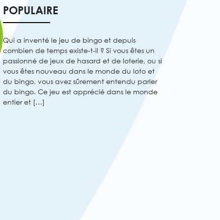
POPULAIRE
Qui a inventé le jeu de bingo et depuis
combien de temps existe-t-il ? Si vous êtes un
passionné de jeux de hasard et de loterie, ou si
vous êtes nouveau dans le monde du loto et
du bingo, vous avez sûrement entendu parler
du bingo. Ce jeu est apprécié dans le monde
entier et […]