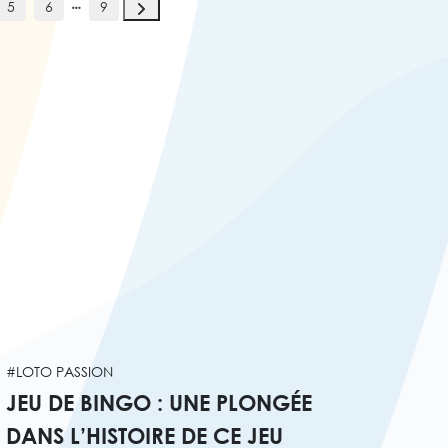
5
6
9
#LOTO PASSION
JEU DE BINGO : UNE PLONGÉE
DANS L’HISTOIRE DE CE JEU