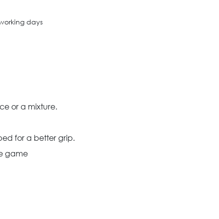
 working days
ce or a mixture.
d for a better grip.
the game