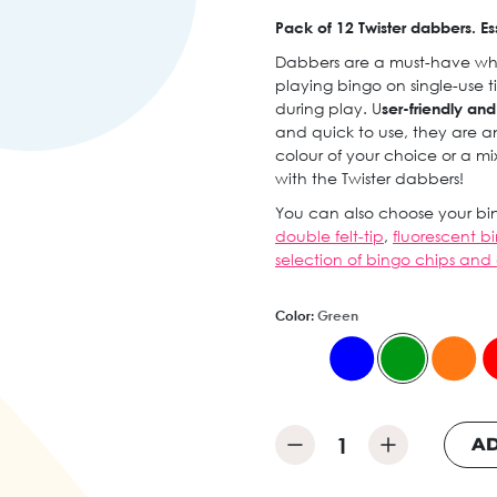
Pack of 12 Twister dabbers. Es
Dabbers are a must-have wh
playing bingo on single-use ti
during play. U
ser-friendly an
and quick to use, they are an 
colour of your choice or a m
with the Twister dabbers!
You can also choose your bin
double felt-tip
,
fluorescent 
selection of bingo chips and
Color:
Green
AD