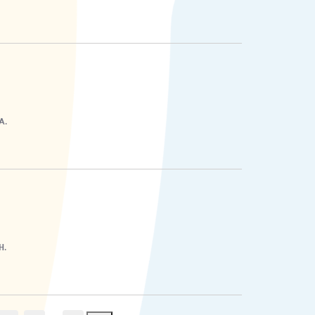
A.
H.