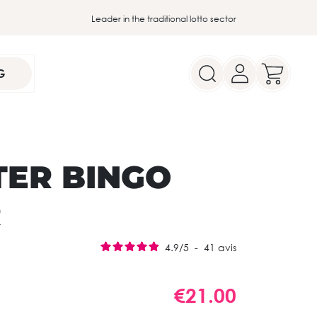
Leader in the traditional lotto sector
G
TER BINGO
R
4.9
/
5
-
41
avis
€21.00