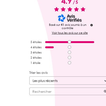
4.9
/
5
Basé sur
41
avis soumis à un
contrôle
Voir tous les avis sur ce site
5
étoiles
4
étoiles
3
étoiles
2
étoiles
1
étoile
Trier les avis