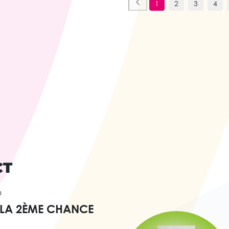
1
2
3
4
CT
O
 LA 2ÈME CHANCE