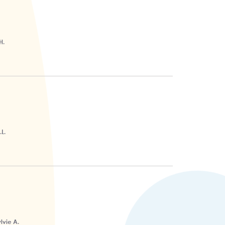
H.
L.
lvie A.