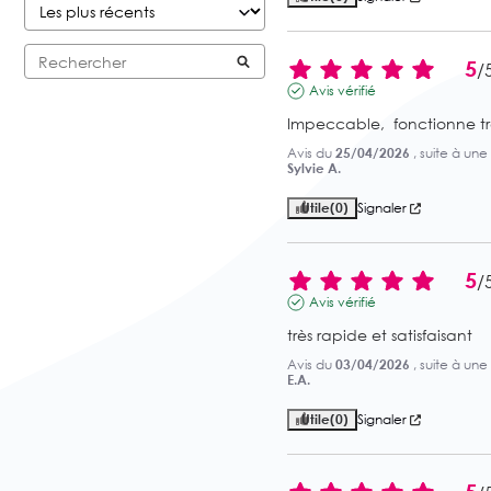
5
/
Avis vérifié
Impeccable,  fonctionne tr
Avis du
25/04/2026
, suite à un
Sylvie A.
Utile
(0)
Signaler
5
/
Avis vérifié
très rapide et satisfaisant
Avis du
03/04/2026
, suite à un
E.A.
Utile
(0)
Signaler