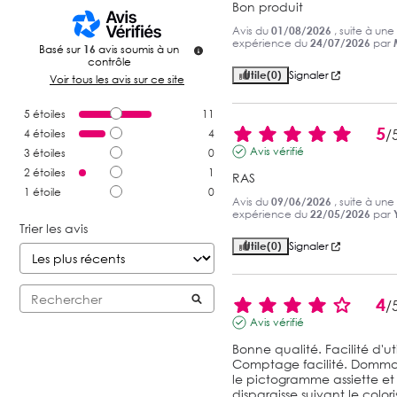
Bon produit
Avis du
01/08/2026
, suite à une
expérience du
24/07/2026
par
Basé sur
16
avis soumis à un
contrôle
Utile
(0)
Signaler
Voir tous les avis sur ce site
5
étoiles
11
5
/
4
étoiles
4
Avis vérifié
3
étoiles
0
2
étoiles
1
RAS
1
étoile
0
Avis du
09/06/2026
, suite à une
expérience du
22/05/2026
par
Trier les avis
Utile
(0)
Signaler
4
/
Avis vérifié
Bonne qualité. Facilité d'util
Comptage facilité. Domma
le pictogramme assiette et 
disparaisse suivant le coloris