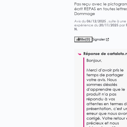
Pas reçu avec le pictogra
écrit REPAS en toutes lettres.
Dommage
Avis du
06/12/2025
, suite à une
expérience du
20/11/2025
par
N.
Utile
(0)
Signaler
Réponse de
cartaloto.
Bonjour, 

Merci d'avoir pris le 
temps de partager 
votre avis. Nous 
sommes désolés 
d'apprendre que le 
produit n'a pas 
répondu à vos 
attentes en termes d
présentation, c'est u
erreur que nous avon
corrigé. Votre retour e
précieux et nous 