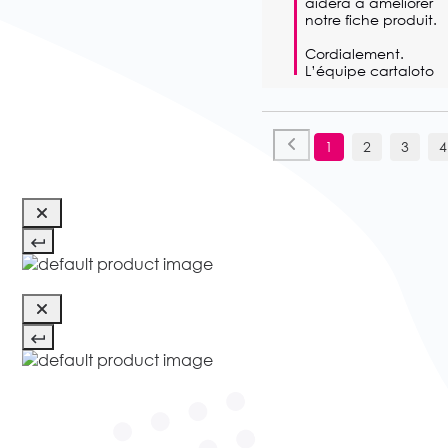
aidera à améliorer 
notre fiche produit. 

Cordialement.

L’équipe cartaloto
1
2
3
4