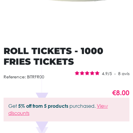
ROLL TICKETS - 1000
FRIES TICKETS
4.9
/
5
-
8
avis
Reference:
BITRFR00
€8.00
Get
5% off from 5 products
purchased.
View
discounts