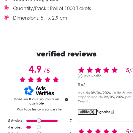
Quantity/Pack::
Roll of 1000 Tickets
Dimensions:
5.1 x 2.9 cm
verified reviews
4.9
5
/
5
/
Avis vérifié
RAS
Avis du
09/06/2026
, suite à une
expérience du
22/05/2026
par
Basé sur
8
avis soumis à un
Yvon F.
contrôle
Voir tous les avis sur ce site
Utile
(0)
Signaler
5
étoiles
7
4
étoiles
1
5
/