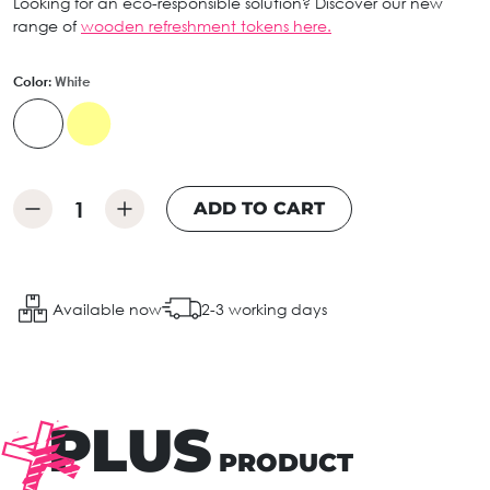
Looking for an eco-responsible solution? Discover our new
range of
wooden refreshment tokens here.
Color:
White
ADD TO CART
Available now
2-3 working days
PLUS
PRODUCT