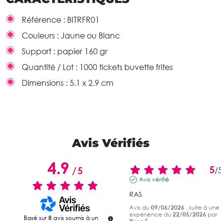
Référence :
BITRFR01
Couleurs :
Jaune ou Blanc
Support :
papier 160 gr
Quantité / Lot :
1000 tickets buvette frites
Dimensions :
5.1 x 2.9 cm
Avis Vérifiés
4.9
5
/
5
/
Avis vérifié
RAS
Avis du
09/06/2026
, suite à une
expérience du
22/05/2026
par
Basé sur
8
avis soumis à un