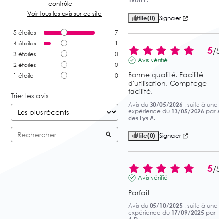
Yvon F.
contrôle
Voir tous les avis sur ce site
Utile
(0)
Signaler
5
étoiles
7
4
étoiles
1
5
/
3
étoiles
0
Avis vérifié
2
étoiles
0
Bonne qualité. Facilité 
1
étoile
0
d'utilisation. Comptage 
facilité.
Trier les avis
Avis du
30/05/2026
, suite à une
expérience du
13/05/2026
par
des Lys A.
Utile
(0)
Signaler
5
/
Avis vérifié
Parfait
Avis du
05/10/2025
, suite à une
expérience du
17/09/2025
par