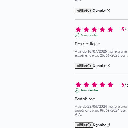
A.D.
Utile
(0)
Signaler
5
/
Avis vérifié
Très pratique
Avis du
10/07/2025
, suite à une
expérience du
25/05/2025
par
.
Utile
(0)
Signaler
5
/
Avis vérifié
Parfait top
Avis du
23/06/2024
, suite à une
expérience du
05/06/2024
par
A.A.
Utile
(0)
Signaler