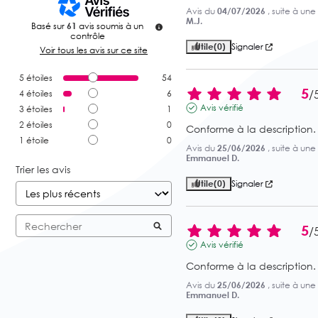
Avis du
04/07/2026
, suite à un
M.J.
Basé sur
61
avis soumis à un
contrôle
Utile
(0)
Signaler
Voir tous les avis sur ce site
5
étoiles
54
5
/
4
étoiles
6
Avis vérifié
3
étoiles
1
2
étoiles
0
Conforme à la description.
1
étoile
0
Avis du
25/06/2026
, suite à un
Emmanuel D.
Trier les avis
Utile
(0)
Signaler
5
/
Avis vérifié
Conforme à la description.
Avis du
25/06/2026
, suite à un
Emmanuel D.