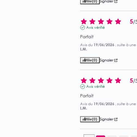
Utile
(0)
Signaler
5
/
Avis vérifié
Parfait
Avis du
19/06/2026
, suite à un
L.M.
Utile
(0)
Signaler
5
/
Avis vérifié
Parfait
Avis du
19/06/2026
, suite à un
L.M.
Utile
(0)
Signaler