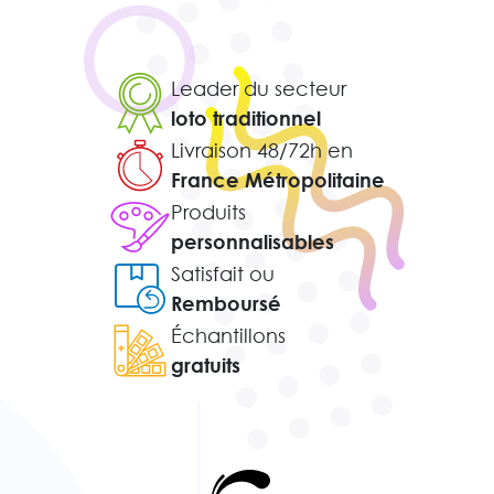
Leader du secteur
loto traditionnel
Livraison 48/72h en
France Métropolitaine
Produits
personnalisables
Satisfait ou
Remboursé
Échantillons
gratuits