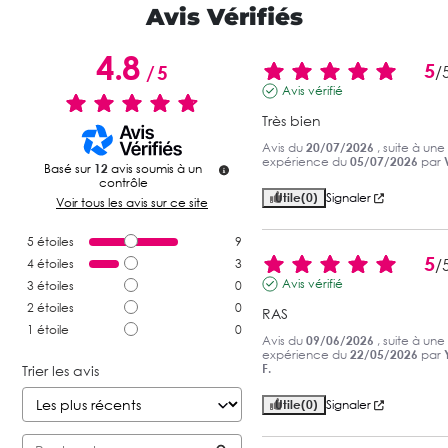
Avis Vérifiés
4.8
5
/
5
/
Avis vérifié
Très bien
Avis du
20/07/2026
, suite à une
expérience du
05/07/2026
par
Basé sur
12
avis soumis à un
contrôle
Utile
(0)
Signaler
Voir tous les avis sur ce site
5
étoiles
9
5
/
4
étoiles
3
Avis vérifié
3
étoiles
0
2
étoiles
0
RAS
1
étoile
0
Avis du
09/06/2026
, suite à une
expérience du
22/05/2026
par
F.
Trier les avis
Utile
(0)
Signaler