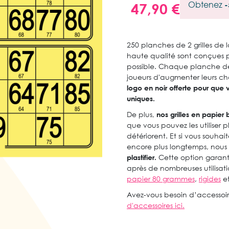
Obtenez
-
47,90 €
250 planches de 2 grilles de 
haute qualité sont conçues po
possible. Chaque planche de l
joueurs d'augmenter leurs c
logo en noir offerte pour que 
uniques.
De plus,
nos grilles
en papier b
que vous pouvez les utiliser pl
détériorent. Et si vous souhaite
encore plus longtemps, nous
plastifier.
Cette option garanti
après de nombreuses utilisati
papier 80 grammes
,
rigides
e
Avez-vous besoin d’accessoir
d'accessoires ici.