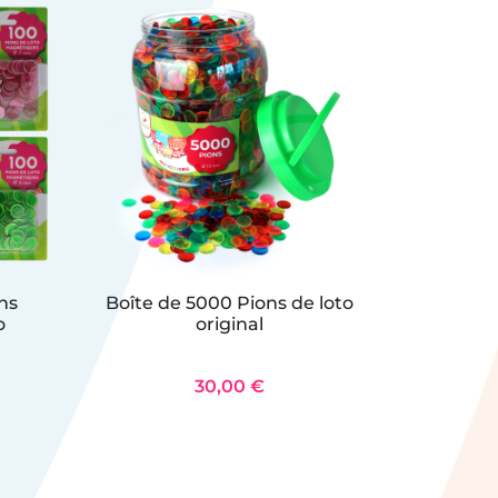
ns
Boîte de 5000 Pions de loto
12 marqu
o
original
poi
30,00 €