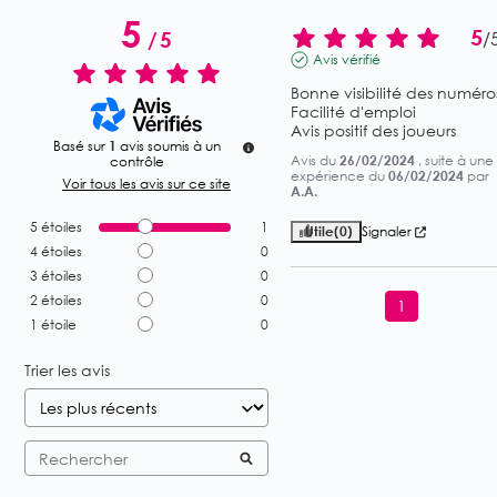
5
5
/
5
/
Avis vérifié
Bonne visibilité des numéros
Facilité d'emploi

Avis positif des joueurs
Basé sur
1
avis soumis à un
Avis du
26/02/2024
, suite à une
contrôle
expérience du
06/02/2024
par
Voir tous les avis sur ce site
A.A.
5
étoiles
1
Utile
(0)
Signaler
4
étoiles
0
3
étoiles
0
2
étoiles
0
1
1
étoile
0
Trier les avis