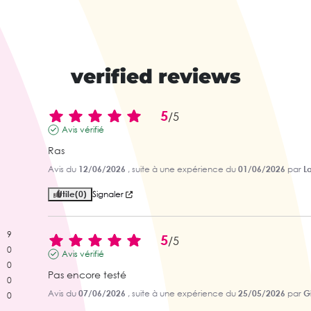
verified reviews
5
/
5
Avis vérifié
Ras
Avis du
12/06/2026
, suite à une expérience du
01/06/2026
par
L
Utile
(0)
Signaler
9
5
/
5
0
Avis vérifié
0
Pas encore testé
0
Avis du
07/06/2026
, suite à une expérience du
25/05/2026
par
Gi
0