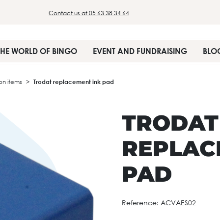
Contact us at 05 63 38 34 64
THE WORLD OF BINGO
EVENT AND FUNDRAISING
BLO
on items
Trodat replacement ink pad
TRODAT
REPLAC
PAD
Reference:
ACVAES02