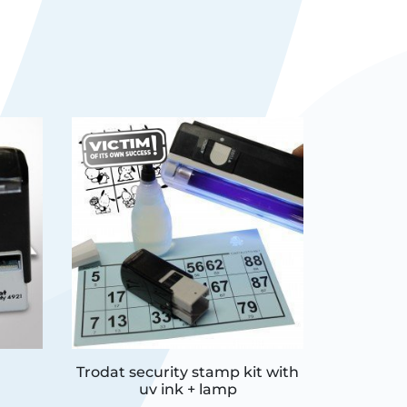
Trodat security stamp kit with
Pack o
uv ink + lamp