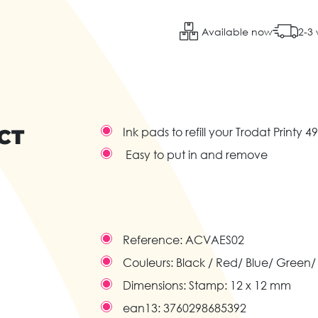
Available now
2-3
CT
Ink pads to refill your Trodat Printy 
Easy to put in and remove
Reference:
ACVAES02
Couleurs:
Black / Red/ Blue/ Green/
Dimensions:
Stamp: 12 x 12 mm
ean13:
3760298685392