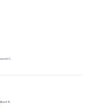
aurent C.
lbert H.