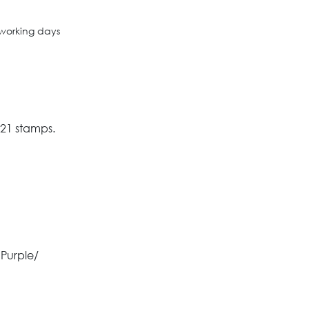
 working days
4921 stamps.
 Purple/