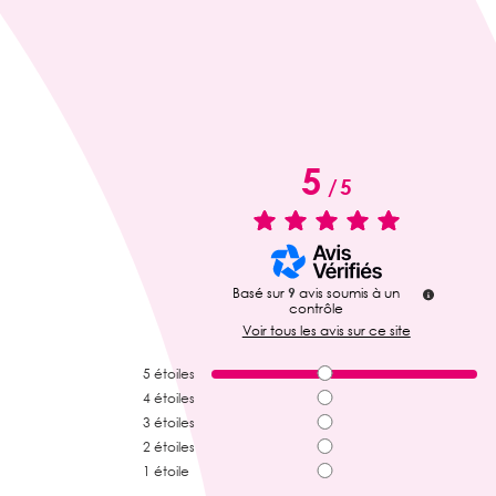
5
/
5
Basé sur
9
avis soumis à un
contrôle
Voir tous les avis sur ce site
5
étoiles
4
étoiles
3
étoiles
2
étoiles
1
étoile