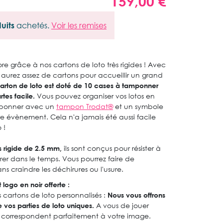
159,00 €
uits
achetés.
Voir les remises
e grâce à nos cartons de loto très rigides ! Avec
 aurez assez de cartons pour accueillir un grand
rton de loto est doté de 10 cases à tamponner
tes facile.
Vous pouvez organiser vos lotos en
tamponner avec un
tampon Trodat®
et un symbole
re évènement. Cela n'a jamais été aussi facile
 !
s rigide de 2.5 mm,
ils sont conçus pour résister à
urer dans le temps. Vous pourrez faire de
ns craindre les déchirures ou l'usure.
 logo en noir offerte :
 cartons de loto personnalisés :
Nous vous offrons
e vos parties de loto uniques.
A vous de jouer
o correspondent parfaitement à votre image.