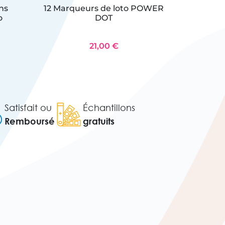
ns
12 Marqueurs de loto POWER
6 boules 
o
DOT
21,00 €
Satisfait ou
Échantillons
Remboursé
gratuits