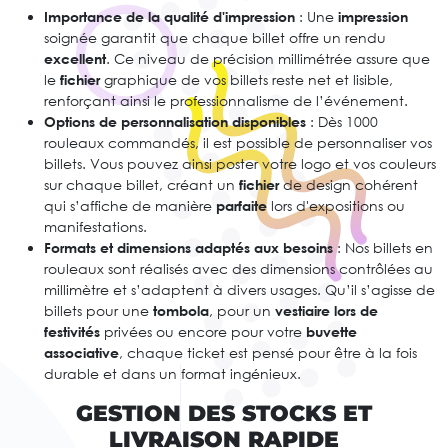
Importance de la qualité d'impression
: Une
impression
soignée garantit que chaque billet offre un rendu
excellent
. Ce niveau de précision millimétrée assure que
le
fichier
graphique de vos billets reste net et lisible,
renforçant ainsi le professionnalisme de l’événement.
Options de personnalisation disponibles
: Dès 1000
rouleaux commandés, il est possible de personnaliser vos
billets. Vous pouvez ainsi poster votre logo et vos couleurs
sur chaque billet, créant un
fichier
de design cohérent
qui s’affiche de manière
parfaite
lors d'expositions ou
manifestations.
Formats et dimensions adaptés aux besoins
: Nos billets en
rouleaux sont réalisés avec des dimensions contrôlées au
millimètre et s’adaptent à divers usages. Qu’il s’agisse de
billets pour une
tombola
, pour un
vestiaire lors de
festivités
privées ou encore pour votre
buvette
associative
, chaque ticket est pensé pour être à la fois
durable et dans un format ingénieux.
GESTION DES STOCKS ET
LIVRAISON RAPIDE