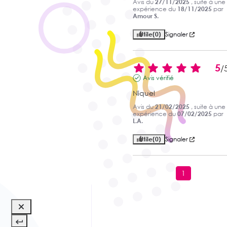
Avis du
27/11/2025
, suite à une
expérience du
18/11/2025
par
Amour S.
Utile
(0)
Signaler
5
/
Avis vérifié
Niquel
Avis du
21/02/2025
, suite à une
expérience du
07/02/2025
par
L.A.
Utile
(0)
Signaler
1