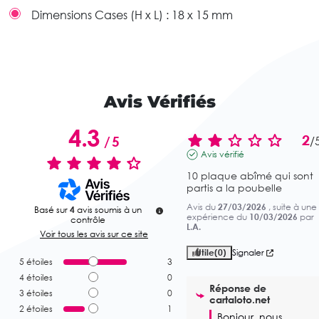
Dimensions Cases (H x L) :
18 x 15 mm
Avis Vérifiés
4.3
2
/
5
/
Avis vérifié
10 plaque abîmé qui sont 
partis a la poubelle
Avis du
27/03/2026
, suite à une
Basé sur
4
avis soumis à un
expérience du
10/03/2026
par
contrôle
L.A.
Voir tous les avis sur ce site
Utile
(0)
Signaler
5
étoiles
3
4
étoiles
0
Réponse de
3
étoiles
0
cartaloto.net
2
étoiles
1
Bonjour, nous 