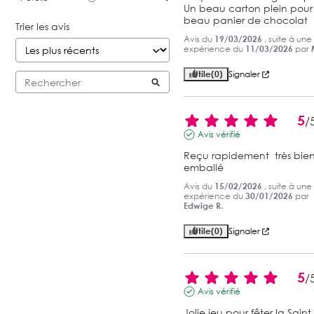
Un beau carton plein pour 
beau panier de chocolat
Trier les avis
Avis du
19/03/2026
, suite à une
expérience du
11/03/2026
par
Utile
(0)
Signaler
5
/
Avis vérifié
Reçu rapidement  très bien
emballé
Avis du
15/02/2026
, suite à une
expérience du
30/01/2026
par
Edwige R.
Utile
(0)
Signaler
5
/
Avis vérifié
Jolie jeu pour fêter la Saint 