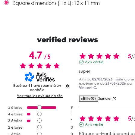
Square dimensions (H x L):
12 x 11 mm
verified reviews
4.7
5
/
5
/
Avis vérifié
super
Avis du
02/06/2026
, suite à une
expérience du
21/05/2026
par
Basé sur
11
avis soumis à un
Vincent C.
contrôle
Voir tous les avis sur ce site
Utile
(0)
Signaler
5
étoiles
9
4
étoiles
1
5
/
3
étoiles
1
Avis vérifié
2
étoiles
0
Pâques arrivent à grand pas
1
étoile
0