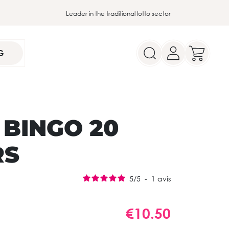
Leader in the traditional lotto sector
G
 BINGO 20
RS
5
/
5
-
1
avis
€10.50