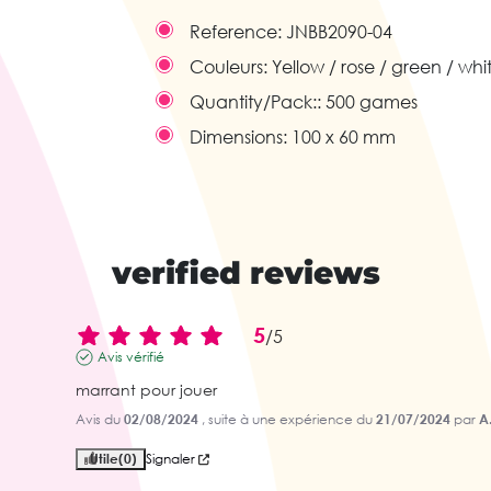
Reference:
JNBB2090-04
Couleurs:
Yellow / rose / green / whi
Quantity/Pack::
500 games
Dimensions:
100 x 60 mm
verified reviews
5
/
5
Avis vérifié
marrant pour jouer
Avis du
02/08/2024
, suite à une expérience du
21/07/2024
par
A
Utile
(0)
Signaler