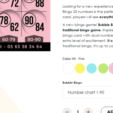
Looking for a new experience 
Bingo 20 numbers is the perfe
card, players will see
everythi
A new bingo game!
Bubble B
traditional bingo game.
Inspir
bingo card with dual numberin
extra level of excitement.
It c
traditional bingo. It's up to 
Color:
04 - Pink
Bubble Bingo
AD