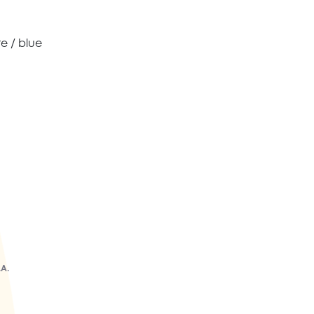
te / blue
.A.