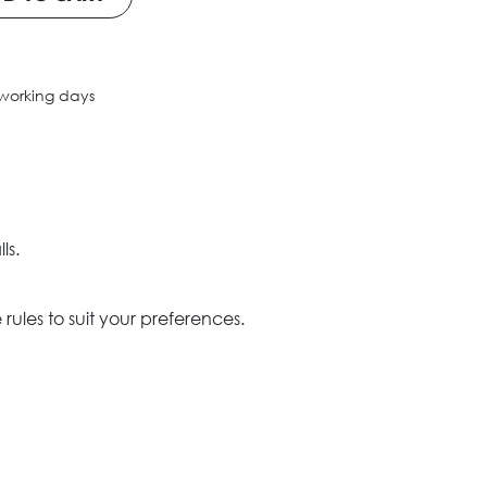
 working days
ls.
ules to suit your preferences.