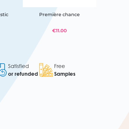
stic
Première chance
12 twi
€11.00
Satisfied
Free
or refunded
Samples